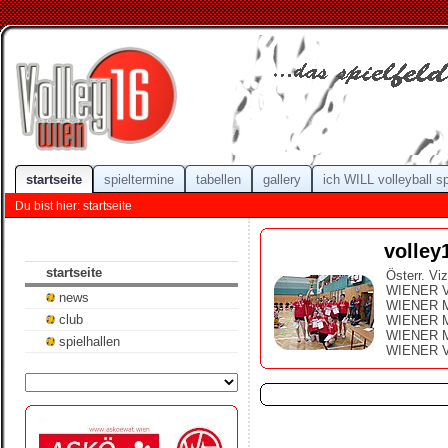
startseite
spieltermine
tabellen
gallery
ich WILL volleyball s
Du bist hier: startseite
volley
startseite
Österr. Vi
WIENER Vi
news
WIENER M
club
WIENER M
WIENER M
spielhallen
WIENER V